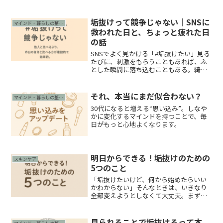
垢抜けって競争じゃない｜SNSに
マインド・暮らしの整え方
救われた日と、ちょっと疲れた日
の話
SNSでよく見かける「#垢抜けたい」見る
たびに、刺激をもらうこともあれば、ふ
とした瞬間に落ち込むこともある。綺麗
になっていく誰かの投稿。透明感のある
肌、今っぽいヘア、洗練されたファッシ
ョン。「なんで私は変わらないんだろ
それ、本当にまだ似合わない？
マインド・暮らしの整え方
う」って、自分を責めそ...
30代になると増える“思い込み”。しなや
かに変化するマインドを持つことで、毎
日がもっと心地よくなります。
明日からできる！垢抜けのための
スキンケア
5つのこと
「垢抜けたいけど、何から始めたらいい
かわからない」そんなときは、いきなり
全部変えようとしなくて大丈夫。まず
は“日常の中でちょっとだけ、自分に目を
向ける”ことから始めてみませんか？ここ
では、35歳からの視点で「明日からでき
見られることで垢抜けるって本