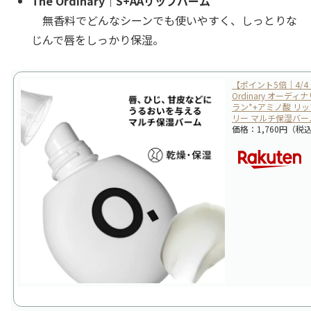
The Ordinary｜S+AAリップバーム
無香料でどんなシーンでも使いやすく、しっとりな
じんで唇をしっかり保湿。
【ポイント5倍｜4/4 20
Ordinary オーデ
ラン*+アミノ酸 リッ
リー マルチ保湿バーム
価格：1,760円（税