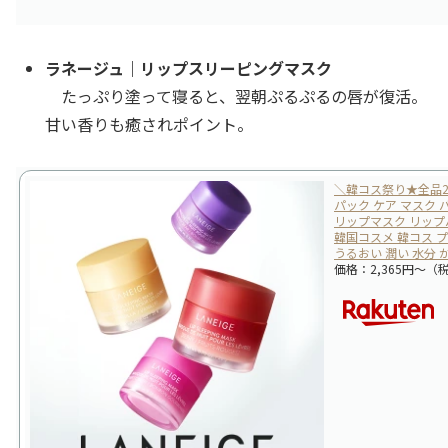
ラネージュ｜リップスリーピングマスク
たっぷり塗って寝ると、翌朝ぷるぷるの唇が復活。
甘い香りも癒されポイント。
＼韓コス祭り★全品2
パック ケア マスク 
リップマスク リップバー
韓国コスメ 韓コス プ
うるおい 潤い 水分 
価格：2,365円～（