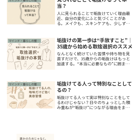
マインド・暮らしの整え方
る5つのこと」をご紹...
当？
人に見られることで垢抜けていく理由最
近、自分の変化にふと気づくことがあ
る。メイクも、スキンケアも、少しず
つ“整える”ことが当たり前になってき
た。「なんでだろう？」って考えてみる
と、やっぱり大きいのは**“人に見られて
垢抜けの第一歩は“手放すこと”｜
マインド・暮らしの整え方
いる”という意識**だと...
35歳から始める取捨選択のススメ
なんとなく続けていた習慣や持ち物を見
直すだけで、35歳からの垢抜けはもっと
加速する。“本当に必要なもの”に囲まれ
る暮らしで、自分らしい余裕を育てよ
う。
垢抜けてる人って特別なことして
マインド・暮らしの整え方
るの？
垢抜けてる人って実は特別なことをして
るわけじゃない？日々のちょっとした積
み重ねが“垢抜け”につながる理由をまと
めました。