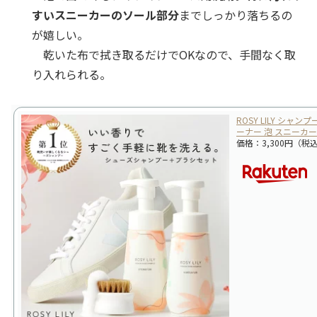
すいスニーカーのソール部分
までしっかり落ちるの
が嬉しい。
乾いた布で拭き取るだけでOKなので、手間なく取
り入れられる。
ROSY LILY シャ
ーナー 泡 スニーカ
価格：3,300円（税